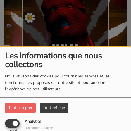
Les informations que nous
collectons
Nous utilisons des cookies pour fournir les services et les
fonctionnalités proposés sur notre site et pour améliorer
l'expérience de nos utilisateurs.
Tout accepter
Tout refuser
05 JUILLET 2025
Analytics
Le P'tit Média sera présent en direct lors du festival AMP qui se
Utilisation: Analyse
déroulera les 29 et 30 août avec MALAA.
Activé