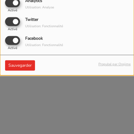
Analytics
Utilisation: Analyse
Activé
Twitter
Utilisation: Fonctionnalité
Activé
IL Y A 11 MOIS
Facebook
AMP FESTIVAL
Utilisation: Fonctionnalité
Activé
Propulsé par Orejime
Sauvegarder