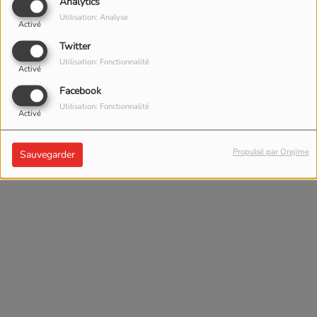
Analytics
Utilisation: Analyse
Activé
Twitter
Utilisation: Fonctionnalité
Activé
IL Y A 11 MOIS
Facebook
AMP FESTIVAL
Utilisation: Fonctionnalité
Activé
Propulsé par Orejime
Sauvegarder