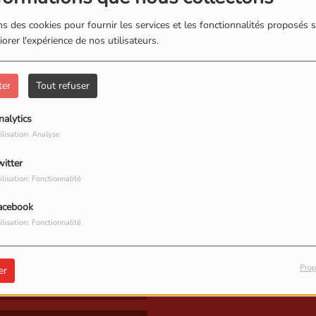
s des cookies pour fournir les services et les fonctionnalités proposés s
orer l'expérience de nos utilisateurs.
ter
Tout refuser
nalytics
ilisation: Analyse
, vous avez rencontré une er
witter
ilisation: Fonctionnalité
Il semble que la page que vous recherchez n’existe plus.
acebook
ilisation: Fonctionnalité
Prop
er