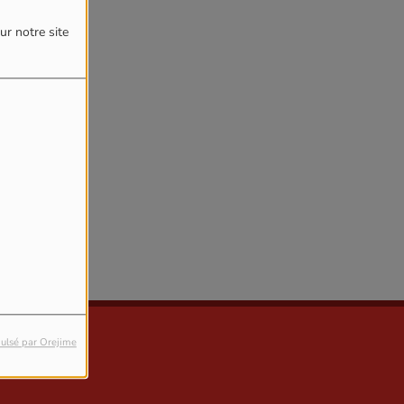
ur notre site
reur.
ulsé par Orejime