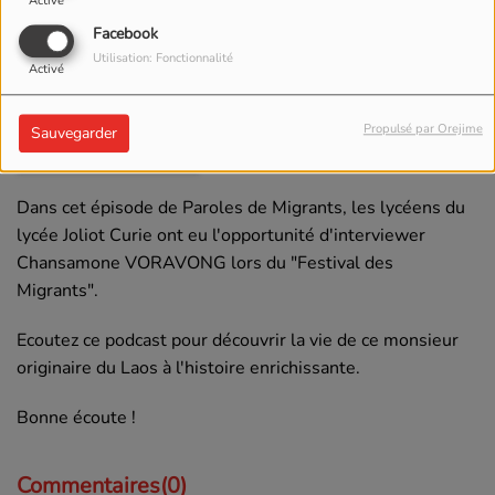
Activé
Facebook
Utilisation: Fonctionnalité
Activé
19 JUIN 2026 -
792 VUES
Propulsé par Orejime
Sauvegarder
ÉCOUTER LE PODCAST
Dans cet épisode de Paroles de Migrants, les lycéens du
lycée Joliot Curie ont eu l'opportunité d'interviewer
Chansamone VORAVONG lors du "Festival des
Migrants".
Ecoutez ce podcast pour découvrir la vie de ce monsieur
originaire du Laos à l'histoire enrichissante.
Bonne écoute !
Commentaires(0)