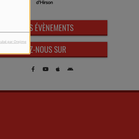
d'Hirson
PROCHAINS ÉVÈNEMENTS
ulsé par Orejime
RETROUVEZ-NOUS SUR