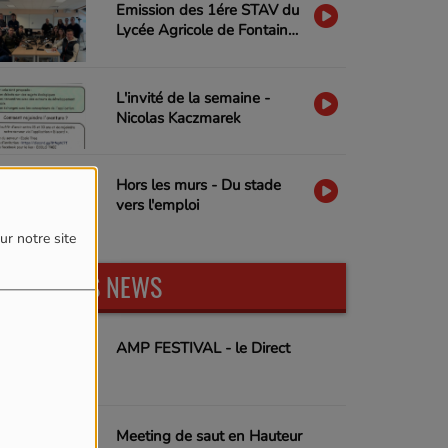
Emission des 1ére STAV du
Lycée Agricole de Fontaine-
lès-Vervins CFPPA-UFA
L'invité de la semaine -
Nicolas Kaczmarek
Hors les murs - Du stade
vers l'emploi
ur notre site
DERNIÈRES NEWS
AMP FESTIVAL - le Direct
Meeting de saut en Hauteur