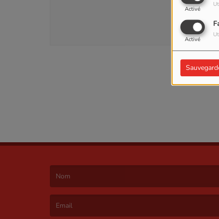
Ut
Activé
SE
F
Ut
Activé
Sauvegard
(Le nom est obligatoire. )