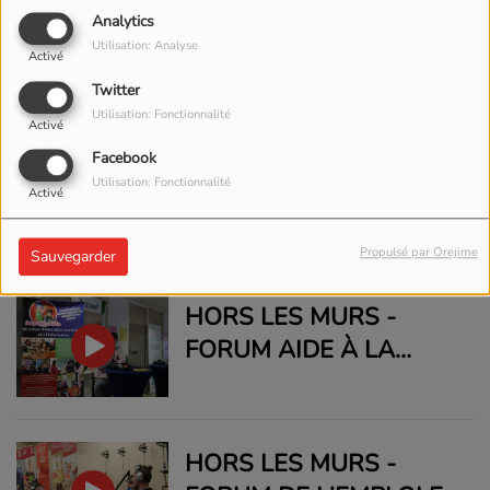
EMISSION DU COLLÈGE
Analytics
Utilisation: Analyse
COBAST (2) - 07/04/25
Activé
Twitter
Utilisation: Fonctionnalité
Activé
Facebook
EMISSION DU COLLÈGE
Utilisation: Fonctionnalité
Activé
COBAST (1) - 07/04/25
Propulsé par Orejime
Sauvegarder
HORS LES MURS -
FORUM AIDE À LA
PERSONNE
HORS LES MURS -