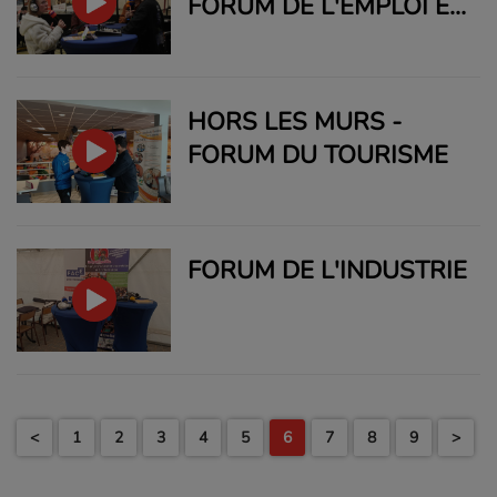
FORUM DE L'EMPLOI ET
DE L'ALTERNANCE
HORS LES MURS -
FORUM DU TOURISME
FORUM DE L'INDUSTRIE
<
1
2
3
4
5
6
7
8
9
>