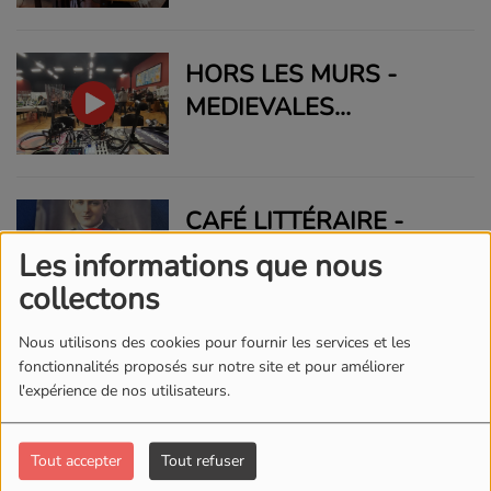
HORS LES MURS -
MEDIEVALES
FANTASTIQUES
CAFÉ LITTÉRAIRE -
CYPRIEN LEJEUNE
Les informations que nous
collectons
Nous utilisons des cookies pour fournir les services et les
EMISSION DU LYCÉE -
fonctionnalités proposés sur notre site et pour améliorer
l'expérience de nos utilisateurs.
24/04/2025
Tout accepter
Tout refuser