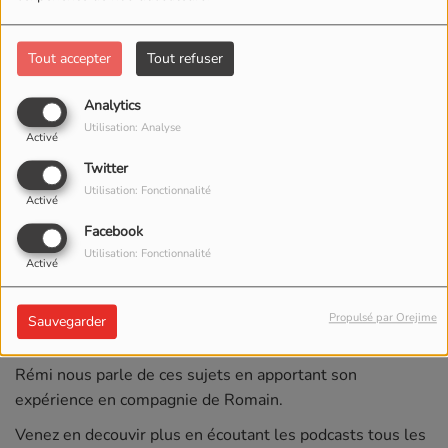
Tout accepter
Tout refuser
Analytics
Utilisation: Analyse
Activé
Twitter
Utilisation: Fonctionnalité
Activé
Facebook
Utilisation: Fonctionnalité
Activé
Propulsé par Orejime
Sauvegarder
En savoir plus sur... le handicap, le sport et la jeunesse !
Rémi nous parle de ces sujets en apportant son
expérience en compagnie de Romain.
Venez en decouvir plus en écoutant les podcasts tous les