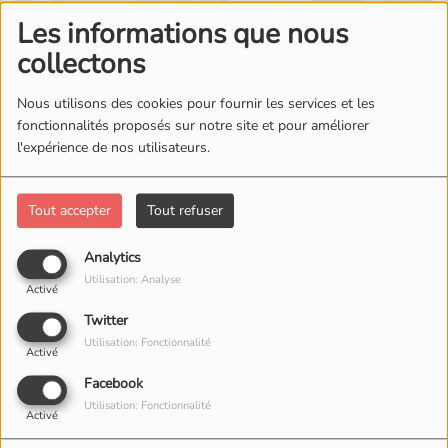
Les informations que nous
collectons
Nous utilisons des cookies pour fournir les services et les
fonctionnalités proposés sur notre site et pour améliorer
l'expérience de nos utilisateurs.
Tout accepter
Tout refuser
23 JUIN 2026 -
763 VUES
ÉCOUTER LE PODCAST
Analytics
Utilisation: Analyse
Activé
Bonjour à toutes et à tous !
Twitter
Dans ce nouveau podcast du P'tit Média, découvrez une
Utilisation: Fonctionnalité
Activé
émission réalisée par les 6emes A du collège Saint
Facebook
Joseph.
Utilisation: Fonctionnalité
Activé
Au programme : des interviews menées par Océane,