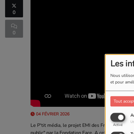
0
0
Les in
Nous utilison
et pour améli
Tout accep
04 FÉVRIER 2026
A
Ut
Le P'tit média, le projet EMI des Francas de l'Ai
Activé
public" par la Fondation Face. A cette occasion,