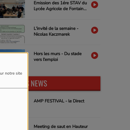
Emission des 1ére STAV du
Lycée Agricole de Fontaine-
lès-Vervins CFPPA-UFA
L'invité de la semaine -
Nicolas Kaczmarek
Hors les murs - Du stade
vers l'emploi
ur notre site
DERNIÈRES NEWS
AMP FESTIVAL - le Direct
Meeting de saut en Hauteur