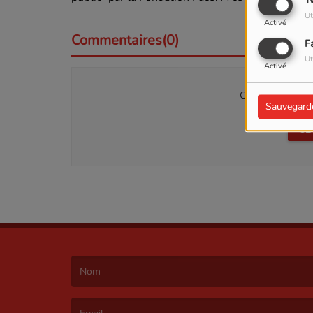
T
Ut
Activé
Commentaires(0)
F
Ut
Activé
Connectez-vous p
Sauvegard
SE
(Le nom est obligatoire. )