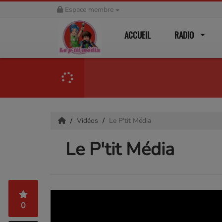
Espace membre
ACCUEIL
RADIO
Vidéos
Le P'tit Média
Le P'tit Média
0