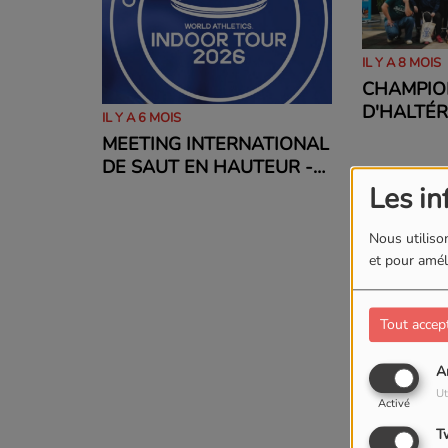
IL Y A 8 MOIS
CHAMPIO
D'HALTÉR
IL Y A 6 MOIS
NATIONAL
MEETING INTERNATIONAL
DÉCEMBR
DE SAUT EN HAUTEUR -
HOMME
Les in
Nous utilison
et pour améli
Tout accep
A
Ut
Activé
T