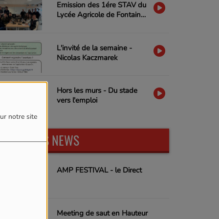
Emission des 1ére STAV du
Lycée Agricole de Fontaine-
lès-Vervins CFPPA-UFA
L'invité de la semaine -
Nicolas Kaczmarek
Hors les murs - Du stade
vers l'emploi
ur notre site
DERNIÈRES NEWS
AMP FESTIVAL - le Direct
Meeting de saut en Hauteur