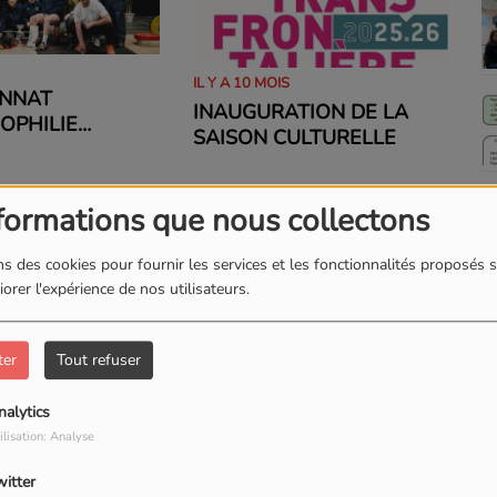
IL Y A 10 MOIS
NNAT
INAUGURATION DE LA
OPHILIE
SAISON CULTURELLE
 2 - 3
E 2026
formations que nous collectons
s des cookies pour fournir les services et les fonctionnalités proposés s
orer l'expérience de nos utilisateurs.
ter
Tout refuser
nalytics
ilisation: Analyse
witter