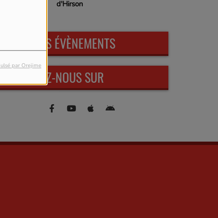
d'Hirson
PROCHAINS ÉVÈNEMENTS
ulsé par Orejime
RETROUVEZ-NOUS SUR