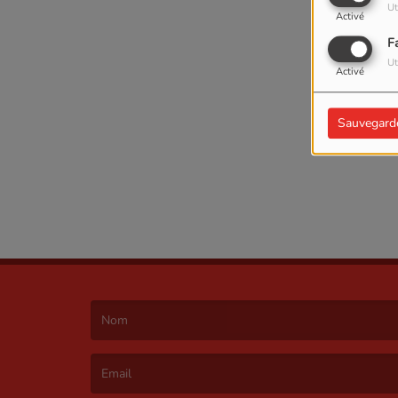
Ut
Activé
F
Ut
Activé
Sauvegard
(Le nom est obligatoire. )